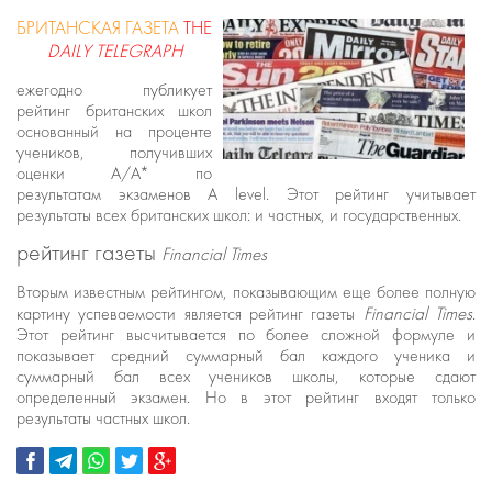
БРИТАНСКАЯ ГАЗЕТА
THE
DAILY TELEGRAPH
ежегодно публикует
рейтинг британских школ
основанный на проценте
учеников, получивших
оценки А/А* по
результатам экзаменов A level. Этот рейтинг учитывает
результаты всеx британских школ: и частных, и государственных.
рейтинг газеты
Financial Times
Вторым известным рейтингом, показывающим еще более полную
картину успеваемости является рейтинг газеты
Financial Times
.
Этот рейтинг высчитывается по более сложной формуле и
показывает средний суммарный бал каждого ученика и
суммарный бал всех учеников школы, которые сдают
определенный экзамен. Но в этот рейтинг входят только
результаты частных школ.